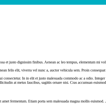
ssa et justo dignissim finibus. Aenean ac leo tempus, elementum mi volu
an felis elit, viverra vel nunc a, auctor vehicula sem. Proin consequat 
dui consectetur. In in elit et justo malesuada commodo ac a odio. Intege
llicitudin at metus faucibus, sagittis ornare nisi. Cras accumsan euismod
s sit amet fermentum. Etiam porta sem malesuada magna mollis euismod.