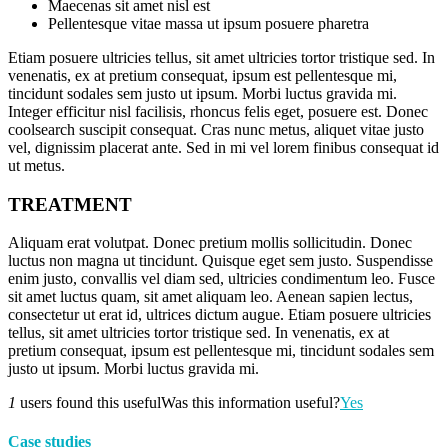
Maecenas sit amet nisl est
Pellentesque vitae massa ut ipsum posuere pharetra
Etiam posuere ultricies tellus, sit amet ultricies tortor tristique sed. In
venenatis, ex at pretium consequat, ipsum est pellentesque mi,
tincidunt sodales sem justo ut ipsum. Morbi luctus gravida mi.
Integer efficitur nisl facilisis, rhoncus felis eget, posuere est. Donec
coolsearch suscipit consequat. Cras nunc metus, aliquet vitae justo
vel, dignissim placerat ante. Sed in mi vel lorem finibus consequat id
ut metus.
TREATMENT
Aliquam erat volutpat. Donec pretium mollis sollicitudin. Donec
luctus non magna ut tincidunt. Quisque eget sem justo. Suspendisse
enim justo, convallis vel diam sed, ultricies condimentum leo. Fusce
sit amet luctus quam, sit amet aliquam leo. Aenean sapien lectus,
consectetur ut erat id, ultrices dictum augue. Etiam posuere ultricies
tellus, sit amet ultricies tortor tristique sed. In venenatis, ex at
pretium consequat, ipsum est pellentesque mi, tincidunt sodales sem
justo ut ipsum. Morbi luctus gravida mi.
1
users found this useful
Was this information useful?
Yes
Case studies