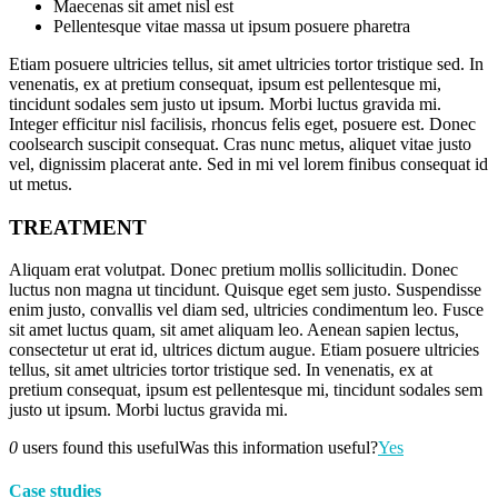
Maecenas sit amet nisl est
Pellentesque vitae massa ut ipsum posuere pharetra
Etiam posuere ultricies tellus, sit amet ultricies tortor tristique sed. In
venenatis, ex at pretium consequat, ipsum est pellentesque mi,
tincidunt sodales sem justo ut ipsum. Morbi luctus gravida mi.
Integer efficitur nisl facilisis, rhoncus felis eget, posuere est. Donec
coolsearch suscipit consequat. Cras nunc metus, aliquet vitae justo
vel, dignissim placerat ante. Sed in mi vel lorem finibus consequat id
ut metus.
TREATMENT
Aliquam erat volutpat. Donec pretium mollis sollicitudin. Donec
luctus non magna ut tincidunt. Quisque eget sem justo. Suspendisse
enim justo, convallis vel diam sed, ultricies condimentum leo. Fusce
sit amet luctus quam, sit amet aliquam leo. Aenean sapien lectus,
consectetur ut erat id, ultrices dictum augue. Etiam posuere ultricies
tellus, sit amet ultricies tortor tristique sed. In venenatis, ex at
pretium consequat, ipsum est pellentesque mi, tincidunt sodales sem
justo ut ipsum. Morbi luctus gravida mi.
0
users found this useful
Was this information useful?
Yes
Case studies